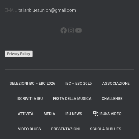
EMAIL
italianbluesunion@gmail.com
FACEBOOK
INSTAGRAM
YOUTUBE
Privacy Policy
SELEZIONI IBC – EBC 2026
IBC – EBC 2025
ASSOCIAZIONE
ISCRIVITI A IBU
FESTA DELLA MUSICA
CHALLENGE
ATTIVITÀ
MEDIA
IBU NEWS
IBUKS VIDEO
VIDEO BLUES
PRESENTAZIONI
SCUOLA DI BLUES