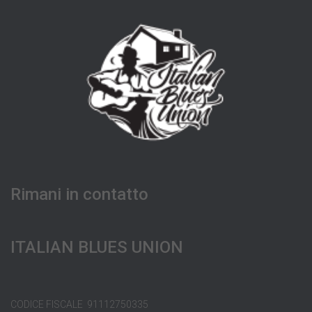
Rimani in contatto
ITALIAN BLUES UNION
CODICE FISCALE 91112750335