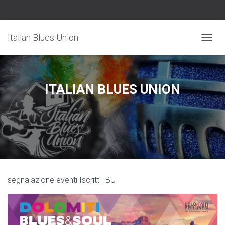
Italian Blues Union
N
A
V
I
G
ITALIAN BLUES UNION
A
Z
I
O
N
E
T
O
G
segnalazione eventi Iscritti IBU
G
L
E