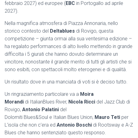
febbraio 2027) ed europee (
EBC
in Portogallo ad aprile
2027).
Nella magnifica atmosfera di Piazza Annonaria, nello
storico contesto del
Deltablues
di Rovigo, questa
competizione – giunta ormai alla sua ventesima edizione –
ha regalato performances di alto livello mettendo in grande
difficolta i 5 giurati che hanno dovuto determinare un
vincitore, nonostante il grande merito di tutti gli artisti che si
sono esibiti, con spettacoli molto eterogenei e di qualità.
Un risultato dove in una manciata di voti si è deciso tutto.
Un ringraziamento particolare va a
Moira
Morandi
di ItalianBlues River,
Nicola Ricci
del Jazz Club di
Rovigo,
Antonio Palatini
del
Dolomiti Blues&Soul e Italian Blues Union,
Mauro Teti
per
L’isola che non c’era ed
Antonio Boschi
di Rootsway e A-Z
Blues che hanno sentenziato questo responso.