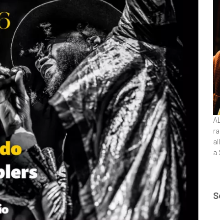
A
ra
al
a 
S