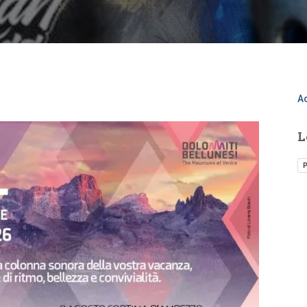
A
L
P