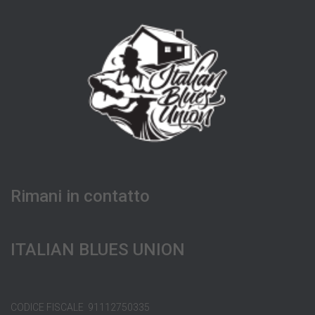
Rimani in contatto
ITALIAN BLUES UNION
CODICE FISCALE 91112750335