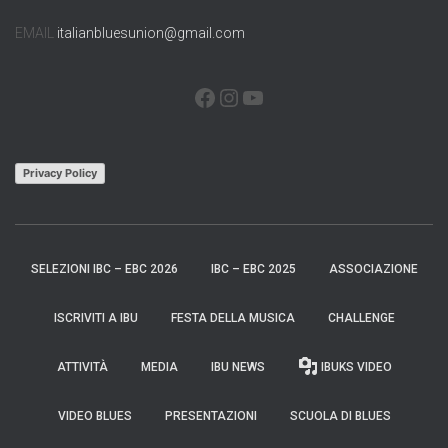
EMAIL
italianbluesunion@gmail.com
FACEBOOK
INSTAGRAM
YOUTUBE
Privacy Policy
SELEZIONI IBC – EBC 2026
IBC – EBC 2025
ASSOCIAZIONE
ISCRIVITI A IBU
FESTA DELLA MUSICA
CHALLENGE
ATTIVITÀ
MEDIA
IBU NEWS
IBUKS VIDEO
VIDEO BLUES
PRESENTAZIONI
SCUOLA DI BLUES