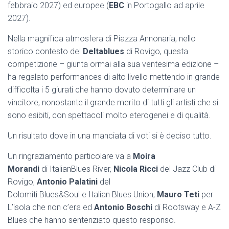
febbraio 2027) ed europee (
EBC
in Portogallo ad aprile
2027).
Nella magnifica atmosfera di Piazza Annonaria, nello
storico contesto del
Deltablues
di Rovigo, questa
competizione – giunta ormai alla sua ventesima edizione –
ha regalato performances di alto livello mettendo in grande
difficolta i 5 giurati che hanno dovuto determinare un
vincitore, nonostante il grande merito di tutti gli artisti che si
sono esibiti, con spettacoli molto eterogenei e di qualità.
Un risultato dove in una manciata di voti si è deciso tutto.
Un ringraziamento particolare va a
Moira
Morandi
di ItalianBlues River,
Nicola Ricci
del Jazz Club di
Rovigo,
Antonio Palatini
del
Dolomiti Blues&Soul e Italian Blues Union,
Mauro Teti
per
L’isola che non c’era ed
Antonio Boschi
di Rootsway e A-Z
Blues che hanno sentenziato questo responso.