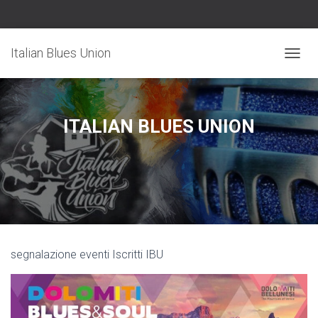
Italian Blues Union
N
A
V
I
G
ITALIAN BLUES UNION
A
Z
I
O
N
E
T
O
G
segnalazione eventi Iscritti IBU
G
L
E