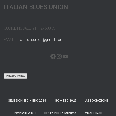
ITALIAN BLUES UNION
CODICE FISCALE 91112750335
EMAIL
italianbluesunion@gmail.com
FACEBOOK
INSTAGRAM
YOUTUBE
Privacy Policy
SELEZIONI IBC – EBC 2026
IBC – EBC 2025
ASSOCIAZIONE
ISCRIVITI A IBU
FESTA DELLA MUSICA
CHALLENGE