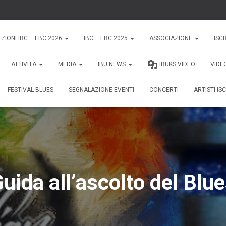
EZIONI IBC – EBC 2026
IBC – EBC 2025
ASSOCIAZIONE
ISCR
ATTIVITÀ
MEDIA
IBU NEWS
IBUKS VIDEO
VIDE
FESTIVAL BLUES
SEGNALAZIONE EVENTI
CONCERTI
ARTISTI ISC
uida all’ascolto del Blu