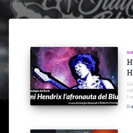
GUI
H
H
Gui
l’a
Fo
Di