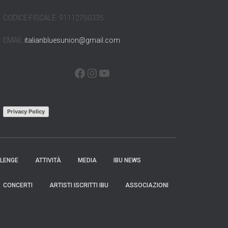
CODICE FISCALE 91112750335
EMAIL
italianbluesunion@gmail.com
FACEBOOK
INSTAGRAM
YOUTUBE
Privacy Policy
LENGE
ATTIVITÀ
MEDIA
IBU NEWS
CONCERTI
ARTISTI ISCRITTI IBU
ASSOCIAZIONI