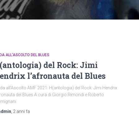
DA ALL'ASCOLTO DEL BLUES
(antologia) del Rock: Jimi
endrix l’afronauta del Blues
da all’Ascolto AMF 2021: H(antologia) del Rock: Jimi Hendrix
fronauta del Blues A cura di Giorgio Rimondi e Roberto
rmignani
admin
,
2 anni
fa