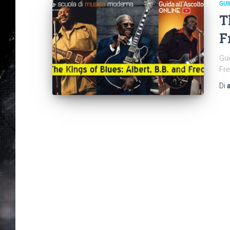
GUI
T
F
Gui
Fre
Di