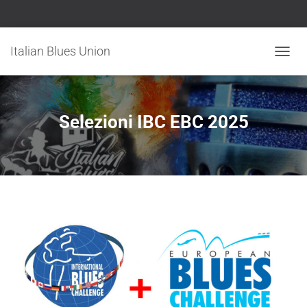
Italian Blues Union
N
A
V
I
G
Selezioni IBC EBC 2025
A
Z
I
O
N
E
T
O
G
G
L
E