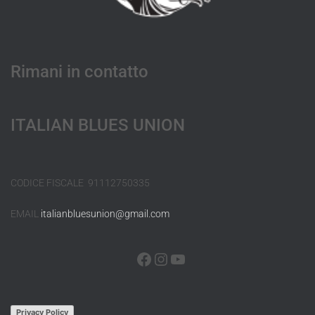
Rimani in contatto
ITALIAN BLUES UNION
CODICE FISCALE 91112750335
EMAIL
italianbluesunion@gmail.com
Privacy Policy