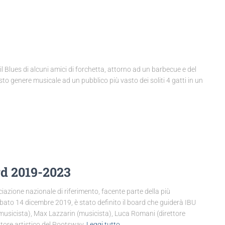
 Blues di alcuni amici di forchetta, attorno ad un barbecue e del
to genere musicale ad un pubblico più vasto dei soliti 4 gatti in un
rd 2019-2023
ciazione nazionale di riferimento, facente parte della più
ato 14 dicembre 2019, è stato definito il board che guiderà IBU
 (musicista), Max Lazzarin (musicista), Luca Romani (direttore
ettore artistico del Rootsway
Leggi tutto