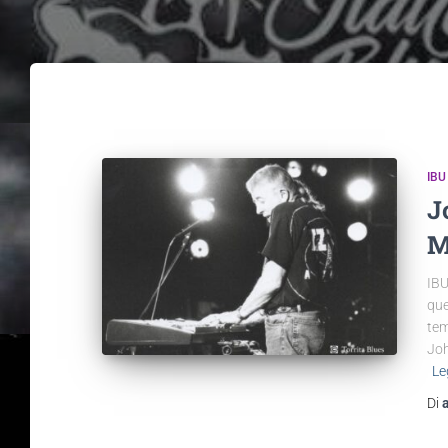
IBU
J
M
IBU
que
tem
Joh
Le
Di