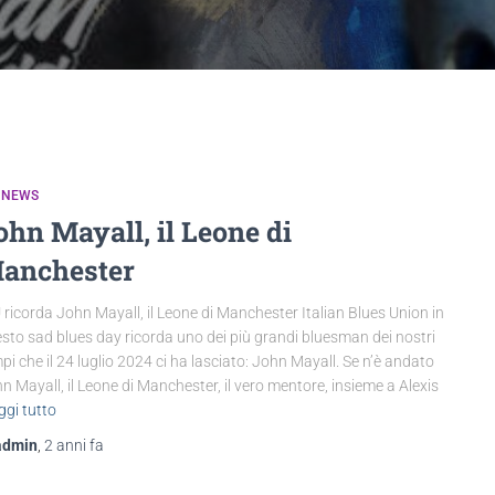
 NEWS
ohn Mayall, il Leone di
anchester
 ricorda John Mayall, il Leone di Manchester Italian Blues Union in
sto sad blues day ricorda uno dei più grandi bluesman dei nostri
pi che il 24 luglio 2024 ci ha lasciato: John Mayall. Se n’è andato
n Mayall, il Leone di Manchester, il vero mentore, insieme a Alexis
ggi tutto
admin
,
2 anni
fa