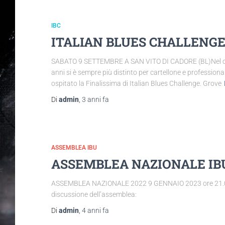
IBC
ITALIAN BLUES CHALLENGE
SABATO 9 SETTEMBRE A SAN VITO DI CADORE (BL)Nel contes
anni si è sempre più distinto per cartellone e professional
ospitato la Finalissima di Italian Blues Challenge. Grove
Di
admin
,
3 anni
fa
ASSEMBLEA IBU
ASSEMBLEA NAZIONALE IBU
ASSEMBLEA NAZIONALE 2022 9 GENNAIO 2023 ore 21.00
discussione dell’assemblea:
Di
admin
,
4 anni
fa