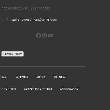
CODICE FISCALE 91112750335
EMAIL
italianbluesunion@gmail.com
Privacy Policy
LENGE
ATTIVITÀ
MEDIA
IBU NEWS
CONCERTI
ARTISTI ISCRITTI IBU
ASSOCIAZIONI