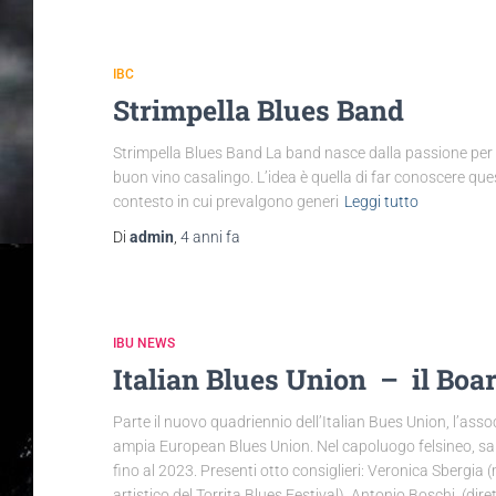
IBC
Strimpella Blues Band
Strimpella Blues Band La band nasce dalla passione per il
buon vino casalingo. L’idea è quella di far conoscere ques
contesto in cui prevalgono generi
Leggi tutto
Di
admin
,
4 anni
fa
IBU NEWS
Italian Blues Union – il Boa
Parte il nuovo quadriennio dell’Italian Bues Union, l’asso
ampia European Blues Union. Nel capoluogo felsineo, sab
fino al 2023. Presenti otto consiglieri: Veronica Sbergia
artistico del Torrita Blues Festival), Antonio Boschi (dir